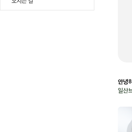
오시는 길
안녕하
일산브