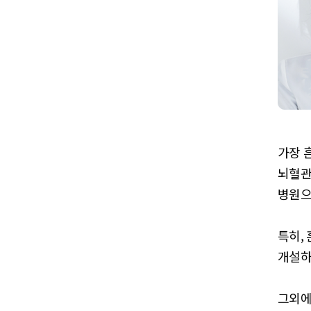
가장 
뇌혈관
병원으
특히,
개설하
그외에