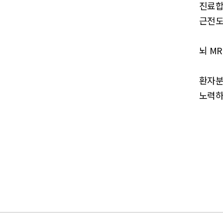
진료합
근전도
뇌 M
환자분
노력하