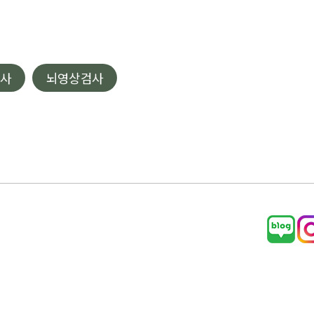
사
뇌영상검사