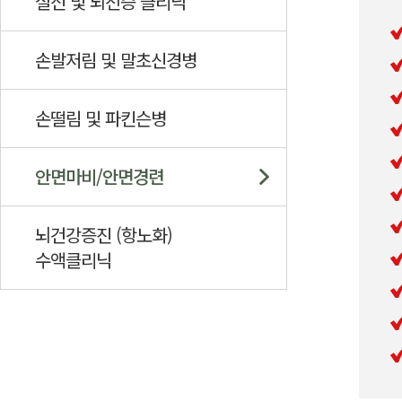
실신 및 뇌전증 클리닉
손발저림 및 말초신경병
손떨림 및 파킨슨병
안면마비/안면경련
뇌건강증진 (항노화)
수액클리닉