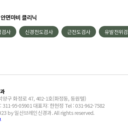
안면마비 클리닉
액검사
신경전도검사
근전도검사
유발전위검
과
양구 화정로 47, 402-1호(화정동, 동원텔)
1-95-05901 대표자: 한현정 Tel : 031-962-7582
023 by 일산브레인신경과. All rights reserved.
부